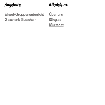
Angebote
iUkulele.at
Einzel/Gruppenunterricht
Über uns
Geschenk-Gutschein
iSing.at
iGuitar.at
iDrum.at
Kundenservice
Social Media
FAQ
Kontakt
Impressum
Datenschutz
AGB
Newsletter