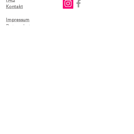
Kontakt
Impressum
Datenschutz
AGB
Newsletter
Ich stimme der
Datenschutzerklärung zu!
Jetzt abonnieren
© 2024 von
www.iUkulele.at
office@musicworks.at
| tel.: