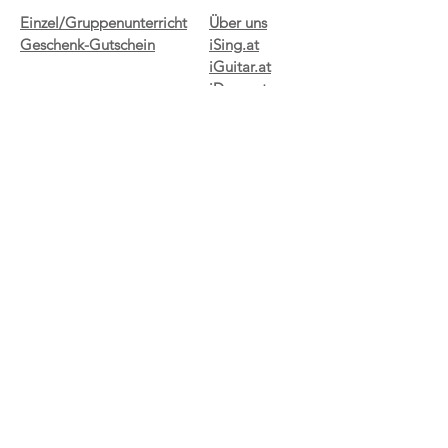
Einzel/Gruppenunterricht
Über uns
Geschenk-Gutschein
iSing.at
iGuitar.at
iDrum.at
Kundenservice
Social Media
FAQ
Kontakt
Impressum
Datenschutz
AGB
Newsletter