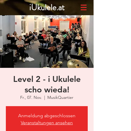
iUkulele.at
Level 2 - i Ukulele
scho wieda!
Fr., 07. Nov.
  |  
MusikQuartier
Anmeldung abgeschlossen
Veranstaltungen ansehen